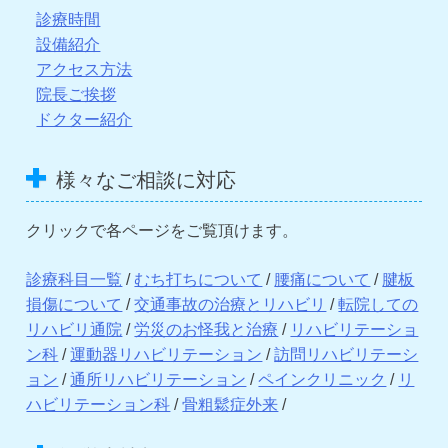
診療時間
設備紹介
アクセス方法
院長ご挨拶
ドクター紹介
様々なご相談に対応
クリックで各ページをご覧頂けます。
診療科目一覧
/
むち打ちについて
/
腰痛について
/
腱板
損傷について
/
交通事故の治療とリハビリ
/
転院しての
リハビリ通院
/
労災のお怪我と治療
/
リハビリテーショ
ン科
/
運動器リハビリテーション
/
訪問リハビリテーシ
ョン
/
通所リハビリテーション
/
ペインクリニック
/
リ
ハビリテーション科
/
骨粗鬆症外来
/