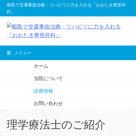
コ
都島で交通事故治療・リハビリに力を入れる『おおたき整形外
科』
ン
テ
ン
ツ
へ
メニュー
移
動
ホーム
し
当院について
ま
す。
診療情報
お問い合わせ
理学療法士のご紹介