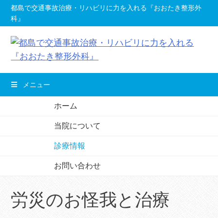
コ
都島で交通事故治療・リハビリに力を入れる『おおたき整形外
科』
ン
テ
ン
ツ
へ
メニュー
移
動
ホーム
し
当院について
ま
す。
診療情報
お問い合わせ
労災のお怪我と治療