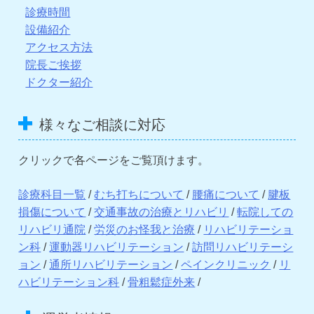
診療時間
設備紹介
アクセス方法
院長ご挨拶
ドクター紹介
様々なご相談に対応
クリックで各ページをご覧頂けます。
診療科目一覧
/
むち打ちについて
/
腰痛について
/
腱板
損傷について
/
交通事故の治療とリハビリ
/
転院しての
リハビリ通院
/
労災のお怪我と治療
/
リハビリテーショ
ン科
/
運動器リハビリテーション
/
訪問リハビリテーシ
ョン
/
通所リハビリテーション
/
ペインクリニック
/
リ
ハビリテーション科
/
骨粗鬆症外来
/