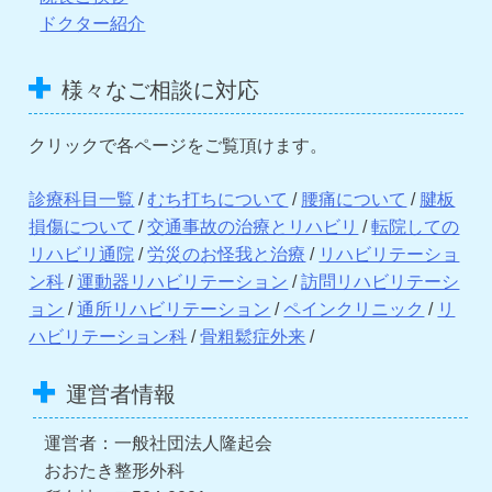
ドクター紹介
様々なご相談に対応
クリックで各ページをご覧頂けます。
診療科目一覧
/
むち打ちについて
/
腰痛について
/
腱板
損傷について
/
交通事故の治療とリハビリ
/
転院しての
リハビリ通院
/
労災のお怪我と治療
/
リハビリテーショ
ン科
/
運動器リハビリテーション
/
訪問リハビリテーシ
ョン
/
通所リハビリテーション
/
ペインクリニック
/
リ
ハビリテーション科
/
骨粗鬆症外来
/
運営者情報
運営者：一般社団法人隆起会
おおたき整形外科