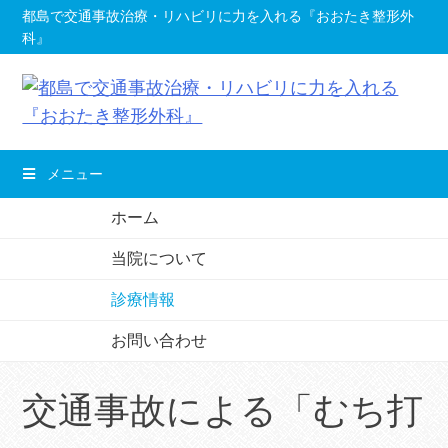
コ
都島で交通事故治療・リハビリに力を入れる『おおたき整形外
科』
ン
テ
ン
ツ
へ
メニュー
移
動
ホーム
し
当院について
ま
す。
診療情報
お問い合わせ
交通事故による「むち打