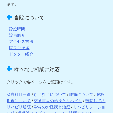
ます。
当院について
診療時間
設備紹介
アクセス方法
院長ご挨拶
ドクター紹介
様々なご相談に対応
クリックで各ページをご覧頂けます。
診療科目一覧
/
むち打ちについて
/
腰痛について
/
腱板
損傷について
/
交通事故の治療とリハビリ
/
転院しての
リハビリ通院
/
労災のお怪我と治療
/
リハビリテーショ