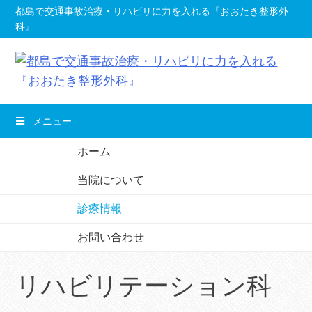
コ
都島で交通事故治療・リハビリに力を入れる『おおたき整形外
科』
ン
テ
ン
ツ
へ
メニュー
移
動
ホーム
し
当院について
ま
す。
診療情報
お問い合わせ
リハビリテーション科