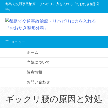
コ
都島で交通事故治療・リハビリに力を入れる『おおたき整形外
科』
ン
テ
ン
ツ
へ
メニュー
移
動
ホーム
し
当院について
ま
す。
診療情報
お問い合わせ
ギックリ腰の原因と対処