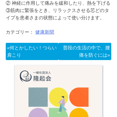
② 神経に作用して痛みを緩和したり、熱を下げる
③筋肉に緊張をとき、リラックスさせる芯どのタ
イプを患者さまの状態によって使い分けます。
カテゴリー：
健康新聞
投
何とかしたい！つらい
普段の生活の中で、腰
肩こり
痛を防ぐには
稿
ナ
ビ
ゲ
ー
シ