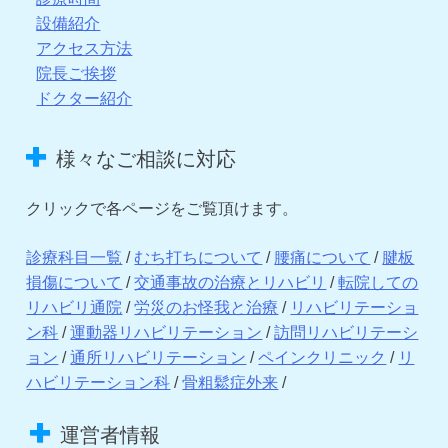
設備紹介
アクセス方法
院長ご挨拶
ドクター紹介
様々なご相談に対応
クリックで各ページをご覧頂けます。
診療科目一覧
/
むち打ちについて
/
腰痛について
/
腱板
損傷について
/
交通事故の治療とリハビリ
/
転院しての
リハビリ通院
/
労災のお怪我と治療
/
リハビリテーショ
ン科
/
運動器リハビリテーション
/
訪問リハビリテーシ
ョン
/
通所リハビリテーション
/
ペインクリニック
/
リ
ハビリテーション科
/
骨粗鬆症外来
/
運営者情報