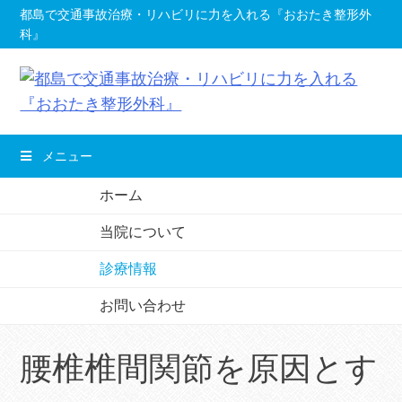
コ
都島で交通事故治療・リハビリに力を入れる『おおたき整形外
科』
ン
テ
ン
ツ
へ
メニュー
移
動
ホーム
し
当院について
ま
す。
診療情報
お問い合わせ
腰椎椎間関節を原因とす