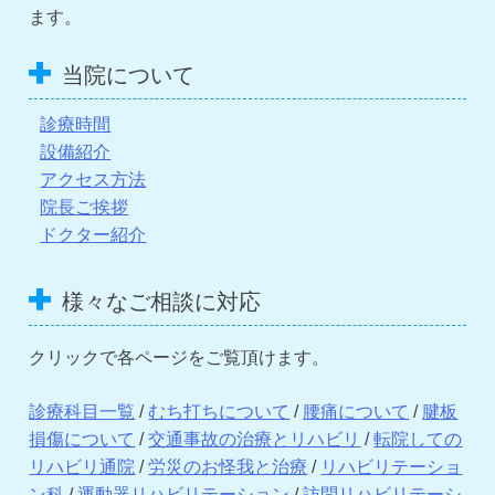
ます。
当院について
診療時間
設備紹介
アクセス方法
院長ご挨拶
ドクター紹介
様々なご相談に対応
クリックで各ページをご覧頂けます。
診療科目一覧
/
むち打ちについて
/
腰痛について
/
腱板
損傷について
/
交通事故の治療とリハビリ
/
転院しての
リハビリ通院
/
労災のお怪我と治療
/
リハビリテーショ
ン科
/
運動器リハビリテーション
/
訪問リハビリテーシ