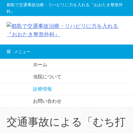
コ
都島で交通事故治療・リハビリに力を入れる『おおたき整形外
科』
ン
テ
ン
ツ
へ
メニュー
移
動
ホーム
し
当院について
ま
す。
診療情報
お問い合わせ
交通事故による「むち打