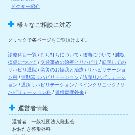
ドクター紹介
様々なご相談に対応
クリックで各ページをご覧頂けます。
診療科目一覧
/
むち打ちについて
/
腰痛について
/
腱板
損傷について
/
交通事故の治療とリハビリ
/
転院しての
リハビリ通院
/
労災のお怪我と治療
/
リハビリテーショ
ン科
/
運動器リハビリテーション
/
訪問リハビリテーシ
ョン
/
通所リハビリテーション
/
ペインクリニック
/
リ
ハビリテーション科
/
骨粗鬆症外来
/
運営者情報
運営者：一般社団法人隆起会
おおたき整形外科